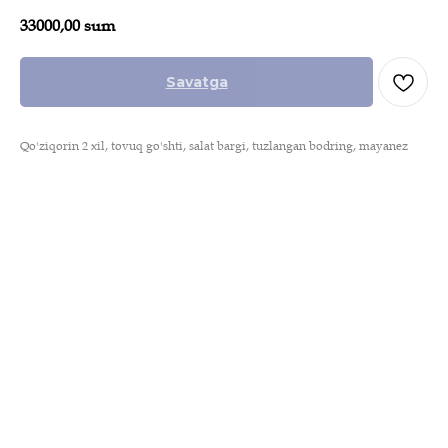
33000,00
sum
Savatga
Qo'ziqorin 2 xil, tovuq go'shti, salat bargi, tuzlangan bodring, mayanez