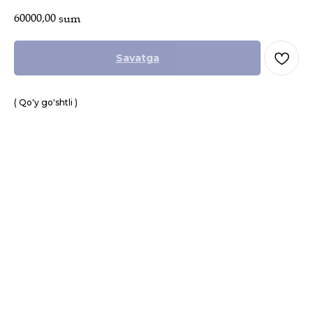
60000,00
sum
Savatga
( Qo'y go'shtli )