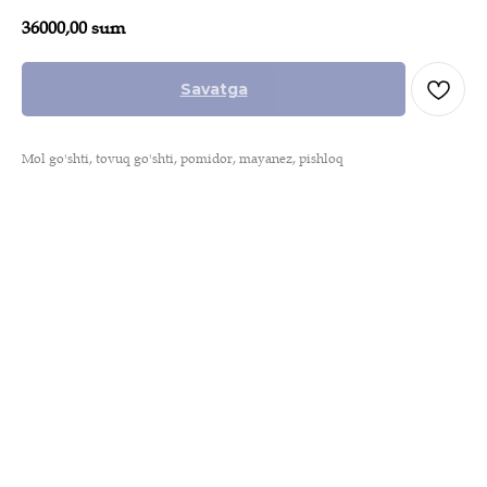
36000,00
sum
Savatga
Mol go'shti, tovuq go'shti, pomidor, mayanez, pishloq