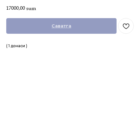
17000,00
sum
Саватга
( 1 донаси )