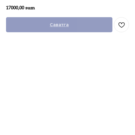
17000,00
sum
Саватга