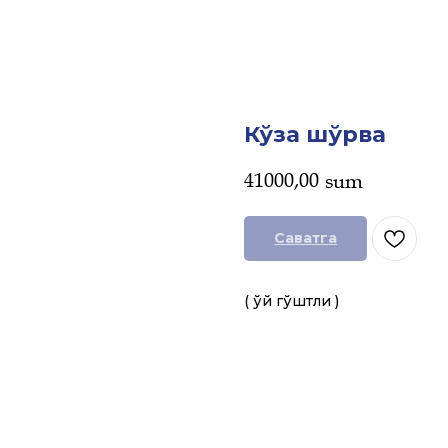
Кўза шўрва
41000,00
sum
Саватга
( Қўй гўштли )